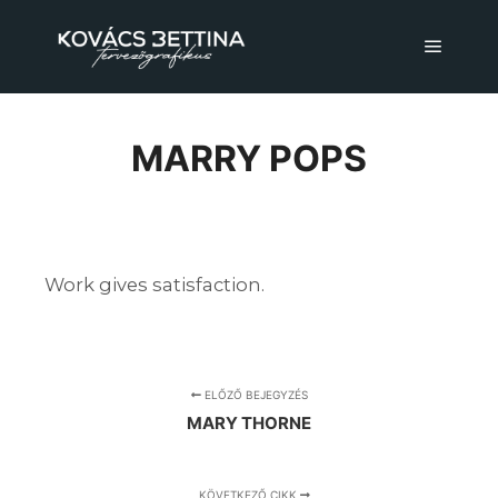
Főmenü
MARRY POPS
Work gives satisfaction.
ELŐZŐ BEJEGYZÉS
MARY THORNE
KÖVETKEZŐ CIKK