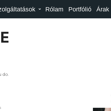
zolgáltatások
Rólam
Portfólió
Árak
E
u do.
S